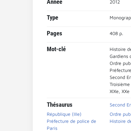
Année
2012
Type
Monograp
Pages
408 p.
Mot-clé
Histoire d
Gardiens 
Ordre pub
Préfecture
Second E
Troisième
XIXe, XXe
Thésaurus
Second Em
République (IIIe)
Ordre pub
Préfecture de police de
Histoire d
Paris