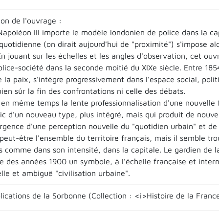
ion de l'ouvrage :
apoléon III importe le modèle londonien de police dans la cap
 quotidienne (on dirait aujourd'hui de "proximité") s'impose a
En jouant sur les échelles et les angles d'observation, cet o
olice-société dans la seconde moitié du XIXe siècle. Entre 185
 la paix, s'intègre progressivement dans l'espace social, poli
ien sûr la fin des confrontations ni celle des débats.
 en même temps la lente professionnalisation d'une nouvelle f
ic d'un nouveau type, plus intégré, mais qui produit de nouvell
rgence d'une perception nouvelle du "quotidien urbain" et de
eut-être l'ensemble du territoire français, mais il semble tro
 comme dans son intensité, dans la capitale. Le gardien de la
e des années 1900 un symbole, à l'échelle française et inter
le et ambiguë "civilisation urbaine".
lications de la Sorbonne (Collection : <i>Histoire de la Franc