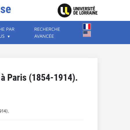
ise
HE PAR
RECHERCHE
US
AVANCÉE
c à Paris (1854-1914).
914).