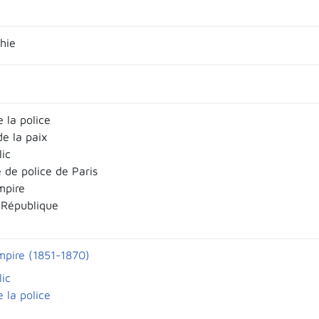
hie
e la police
de la paix
lic
 de police de Paris
mpire
 République
pire (1851-1870)
lic
e la police