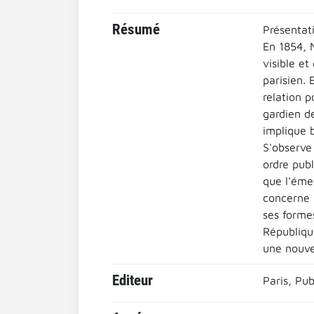
Résumé
Présentat
En 1854, N
visible et
parisien. 
relation p
gardien de
implique b
S'observe
ordre publ
que l'éme
concerne p
ses formes
Républiqu
une nouvel
Editeur
Paris, Pub