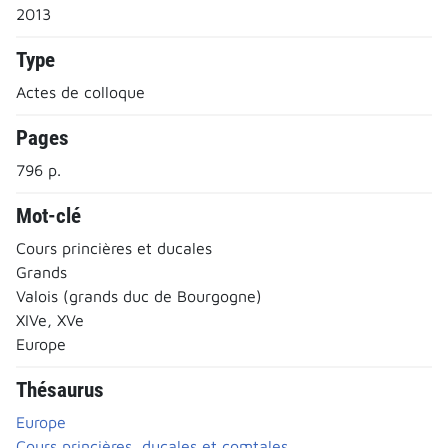
2013
Type
Actes de colloque
Pages
796 p.
Mot-clé
Cours princières et ducales
Grands
Valois (grands duc de Bourgogne)
XIVe, XVe
Europe
Thésaurus
Europe
Cours princières, ducales et comtales