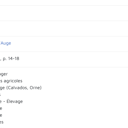
'Auge
, p. 14-18
oger
s agricoles
ge (Calvados, Orne)
s
e - Élevage
e
Xe
es