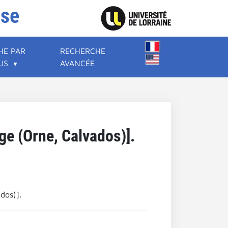
ise
HE PAR
RECHERCHE
US
AVANCÉE
ge (Orne, Calvados)].
dos)].