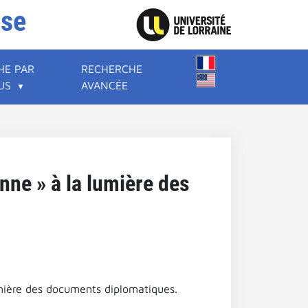
ise
HE PAR
RECHERCHE
US
AVANCÉE
onne » à la lumière des
umière des documents diplomatiques.