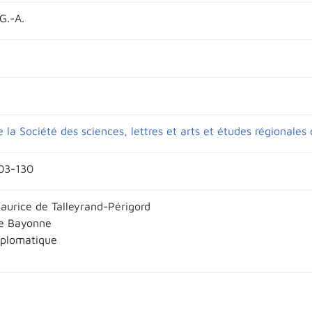
G.-A.
e la Société des sciences, lettres et arts et études régionale
103-130
aurice de Talleyrand-Périgord
de Bayonne
diplomatique