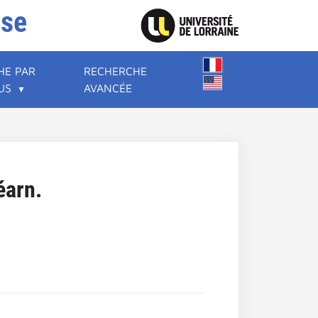
ise
HE PAR
RECHERCHE
US
AVANCÉE
éarn.