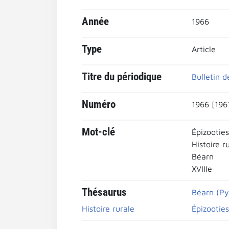
Année
1966
Type
Article
Titre du périodique
Bulletin d
Numéro
1966 [196
Mot-clé
Épizooties
Histoire r
Béarn
XVIIIe
Thésaurus
Béarn (Py
Histoire rurale
Épizooties