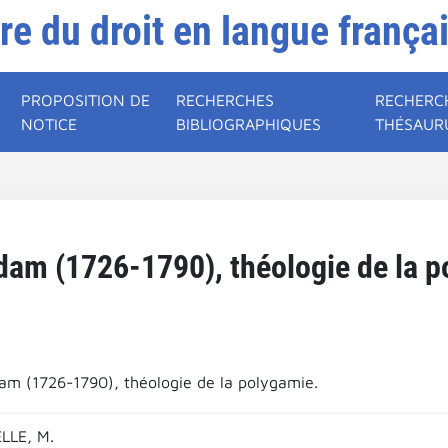
ire du droit en langue frança
PROPOSITION DE
RECHERCHES
RECHERC
NOTICE
BIBLIOGRAPHIQUES
THÉSAUR
dam (1726-1790), théologie de la p
am (1726-1790), théologie de la polygamie.
LE, M.