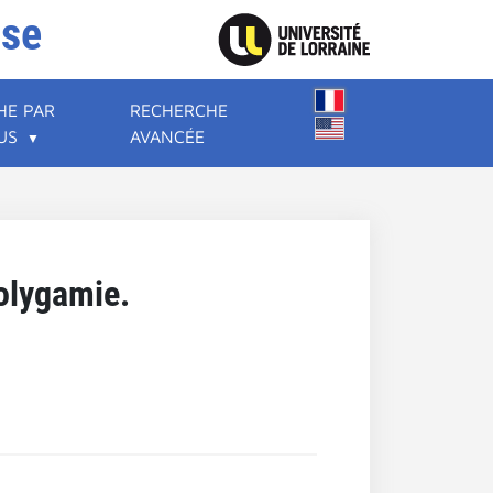
ise
HE PAR
RECHERCHE
US
AVANCÉE
olygamie.