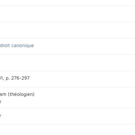
droit canonique
VI, p. 276-297
am (théologien)
e
e