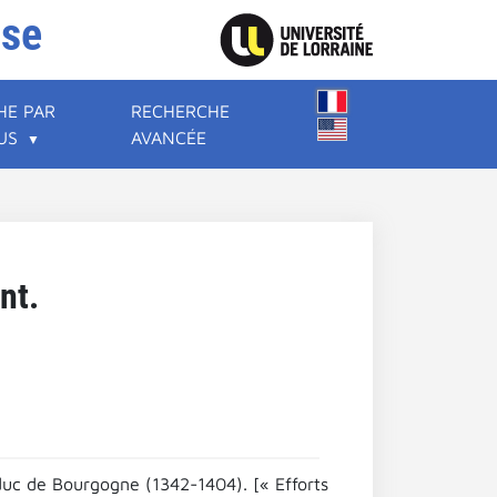
ise
HE PAR
RECHERCHE
US
AVANCÉE
nt.
duc de Bourgogne (1342-1404). [« Efforts