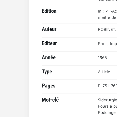
Edition
In : <i>A
maître de
Auteur
ROBINET, 
Editeur
Paris, Im
Année
1965
Type
Article
Pages
P. 751-76
Mot-clé
Sidérurgie
Fours à p
Puddlage