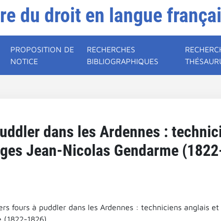
ire du droit en langue frança
PROPOSITION DE
RECHERCHES
RECHERC
NOTICE
BIBLIOGRAPHIQUES
THÉSAUR
uddler dans les Ardennes : technici
rges Jean-Nicolas Gendarme (1822
rs fours à puddler dans les Ardennes : techniciens anglais et
 (1822-1826).