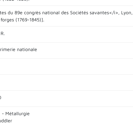
ctes du 89e congrès national des Sociétés savantes</i>, Lyon,
 forges (1769-1845)].
R.
primerie nationale
0
 - Métallurgie
uddler