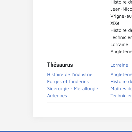
Histoire d
Jean-Nico
Vrigne-au
XIXe
Histoire d
Technicien
Lorraine
Angleterr
Thésaurus
Lorraine
Histoire de l'industrie
Angleterr
Forges et fonderies
Histoire d
Sidérurgie - Métallurgie
Maîtres d
Ardennes
Technicie