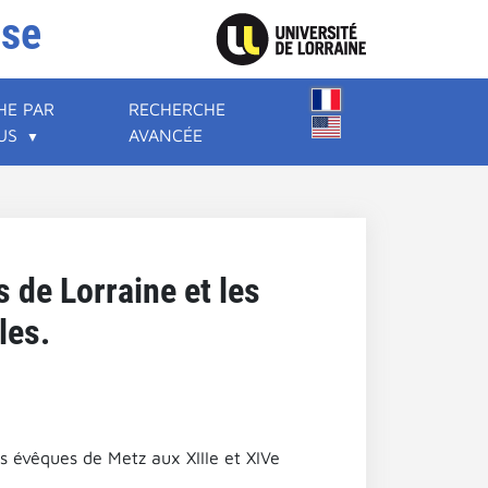
ise
HE PAR
RECHERCHE
US
AVANCÉE
 de Lorraine et les
les.
s évêques de Metz aux XIIIe et XIVe