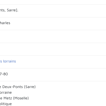
ts, Sarre].
harles
s lorrains
67-80
 Deux-Ponts (Sarre)
orraine
e Metz (Moselle)
olitique