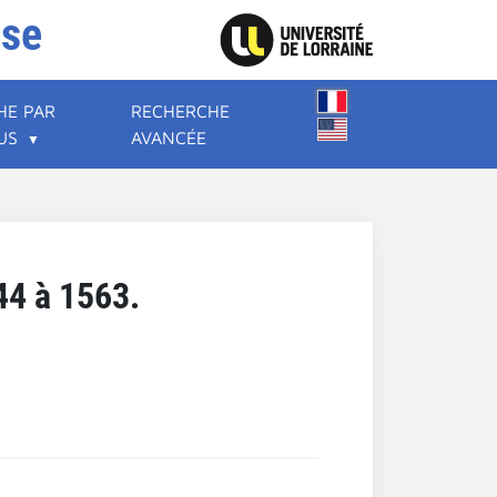
ise
HE PAR
RECHERCHE
US
AVANCÉE
44 à 1563.