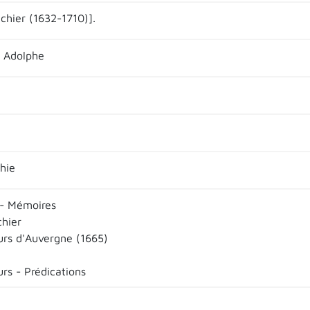
échier (1632-1710)].
 Adolphe
hie
- Mémoires
chier
urs d'Auvergne (1665)
rs - Prédications