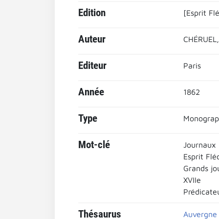
Edition
[Esprit Fl
Auteur
CHÉRUEL,
Editeur
Paris
Année
1862
Type
Monograp
Mot-clé
Journaux 
Esprit Flé
Grands jo
XVIIe
Prédicateu
Thésaurus
Auvergne