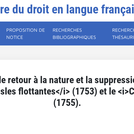
ire du droit en langue frança
PROPOSITION DE
RECHERCHES
RECHERC
NOTICE
BIBLIOGRAPHIQUES
THÉSAUR
e retour à la nature et la suppress
sles flottantes</i> (1753) et le <i>
(1755).