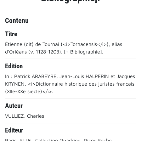
Contenu
Titre
Étienne (dit) de Tournai (<i>Tornacensis</i>), alias
d'Orléans (v. 1128-1203). [+ Bibliographie].
Edition
In : Patrick ARABEYRE, Jean-Louis HALPERIN et Jacques
KRYNEN, <i>Dictionnaire historique des juristes français
(XIIe-XXe siècle)</i>.
Auteur
VULLIEZ, Charles
Editeur
Paris, P.U.F., Collection Quadrige, Dicos Poche