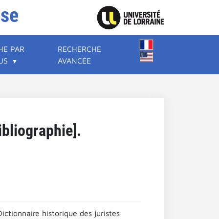
ise
HE PAR
RECHERCHE
US
AVANCÉE
bliographie].
tionnaire historique des juristes