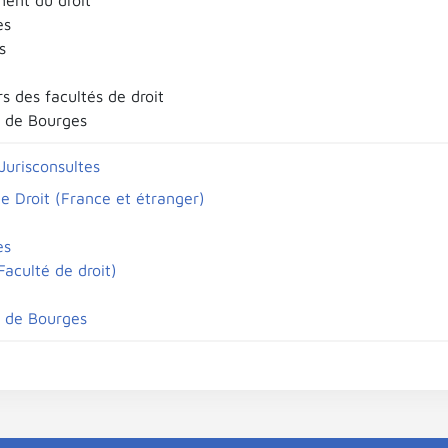
ent du droit
es
s
s des facultés de droit
é de Bourges
 Jurisconsultes
e Droit (France et étranger)
es
aculté de droit)
é de Bourges