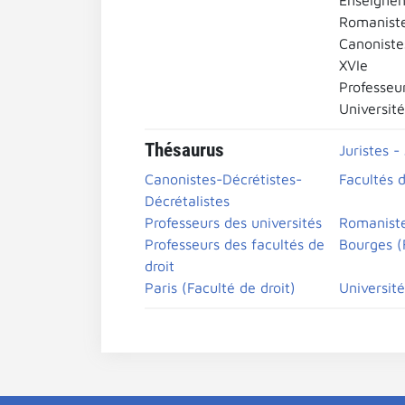
Enseignem
Romanist
Canoniste
XVIe
Professeur
Universit
Thésaurus
Juristes -
Canonistes-Décrétistes-
Facultés d
Décrétalistes
Professeurs des universités
Romanist
Professeurs des facultés de
Bourges (F
droit
Paris (Faculté de droit)
Universit