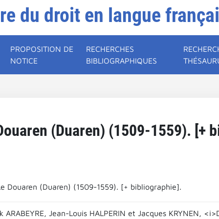
ire du droit en langue frança
PROPOSITION DE
RECHERCHES
RECHERC
NOTICE
BIBLIOGRAPHIQUES
THÉSAUR
Douaren (Duaren) (1509-1559). [+ bi
Le Douaren (Duaren) (1509-1559). [+ bibliographie].
ick ARABEYRE, Jean-Louis HALPERIN et Jacques KRYNEN, <i>Dic