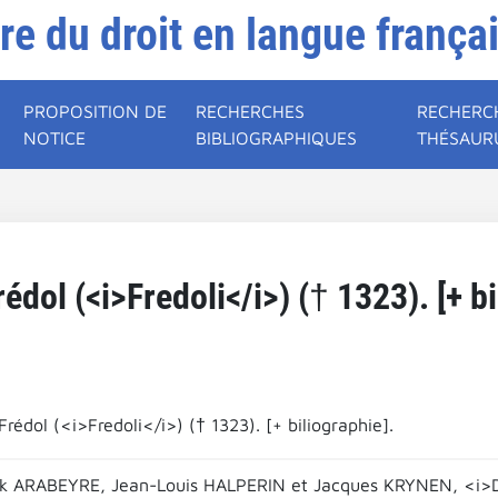
ire du droit en langue frança
PROPOSITION DE
RECHERCHES
RECHERC
NOTICE
BIBLIOGRAPHIQUES
THÉSAUR
édol (<i>Fredoli</i>) († 1323). [+ bi
rédol (<i>Fredoli</i>) († 1323). [+ biliographie].
ick ARABEYRE, Jean-Louis HALPERIN et Jacques KRYNEN, <i>Dic