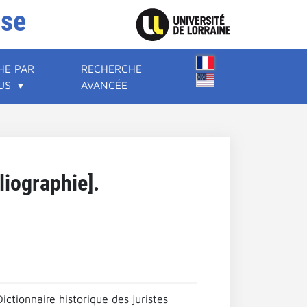
ise
HE PAR
RECHERCHE
US
AVANCÉE
liographie].
tionnaire historique des juristes