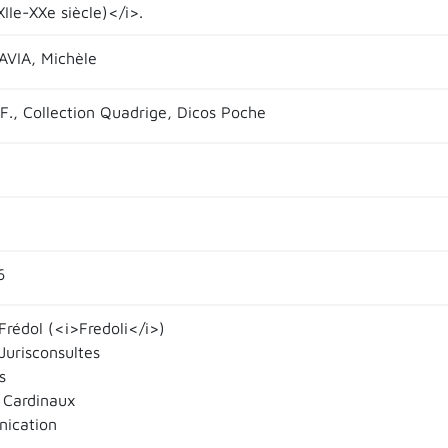
XIIe-XXe siècle)</i>.
VIA, Michèle
.F., Collection Quadrige, Dicos Poche
6
Frédol (<i>Fredoli</i>)
 Jurisconsultes
s
- Cardinaux
ication