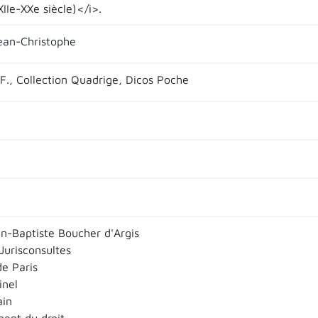
XIIe-XXe siècle)</i>.
ean-Christophe
.F., Collection Quadrige, Dicos Poche
n-Baptiste Boucher d'Argis
 Jurisconsultes
de Paris
inel
ain