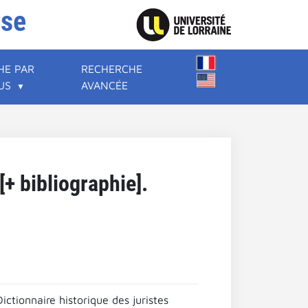
ise
HE PAR
RECHERCHE
US
AVANCÉE
+ bibliographie].
tionnaire historique des juristes