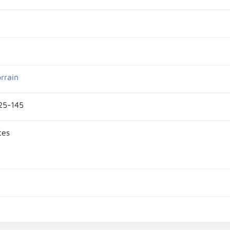
rrain
125-145
tes