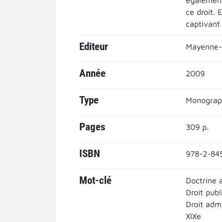
également
ce droit. 
captivant 
Editeur
Mayenne-P
Année
2009
Type
Monograp
Pages
309 p.
ISBN
978-2-84
Mot-clé
Doctrine 
Droit publ
Droit admi
XIXe