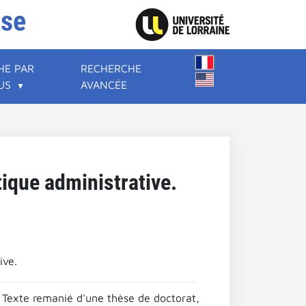
ise
HE PAR
RECHERCHE
US
AVANCÉE
tique administrative.
ive.
I. Texte remanié d'une thèse de doctorat,