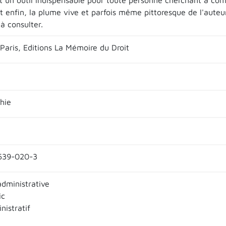
 un outil indispensable pour toute personne cherchant à com
Et enfin, la plume vive et parfois même pittoresque de l'auteu
à consulter.
aris, Editions La Mémoire du Droit
hie
539-020-3
administrative
ic
nistratif