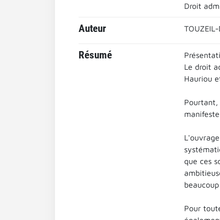
Droit admi
Auteur
TOUZEIL-
Résumé
Présentati
Le droit a
Hauriou et
Pourtant, 
manifeste
L'ouvrage
systémati
que ces so
ambitieus
beaucoup 
Pour toute