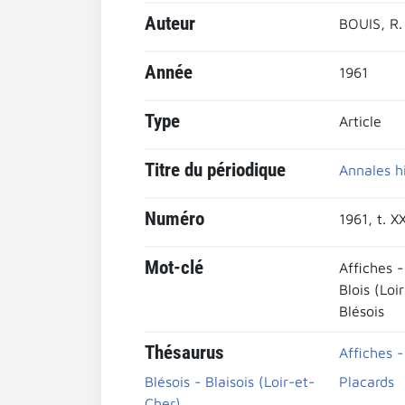
Auteur
BOUIS, R.
Année
1961
Type
Article
Titre du périodique
Annales h
Numéro
1961, t. X
Mot-clé
Affiches -
Blois (Loi
Blésois
Thésaurus
Affiches -
Blésois - Blaisois (Loir-et-
Placards
Cher)