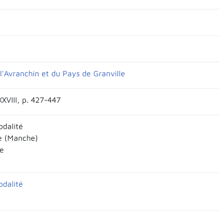
l'Avranchin et du Pays de Granville
XXVIII, p. 427-447
odalité
e (Manche)
e
odalité