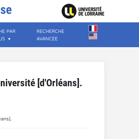
ise
HE PAR
RECHERCHE
US
AVANCÉE
iversité [d'Orléans].
éans].