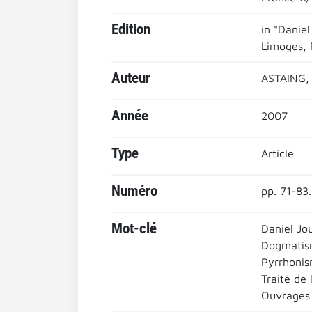
Edition
in "Daniel
Limoges, P
Auteur
ASTAING, 
Année
2007
Type
Article
Numéro
pp. 71-83.
Mot-clé
Daniel Jo
Dogmati
Pyrrhoni
Traité de 
Ouvrages e