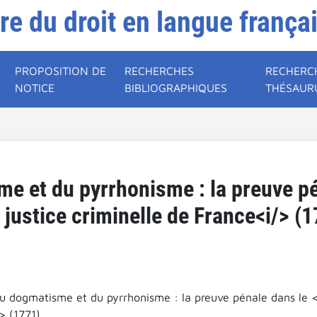
ire du droit en langue frança
PROPOSITION DE
RECHERCHES
RECHERC
NOTICE
BIBLIOGRAPHIQUES
THÉSAUR
e et du pyrrhonisme : la preuve pé
a justice criminelle de France<i/> (1
du dogmatisme et du pyrrhonisme : la preuve pénale dans le <i
> (1771).