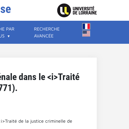
ise
HE PAR
RECHERCHE
US
AVANCÉE
nale dans le <i>Traité
771).
>Traité de la justice criminelle de