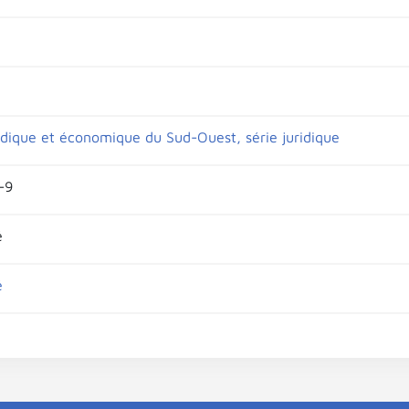
idique et économique du Sud-Ouest, série juridique
-9
é
é