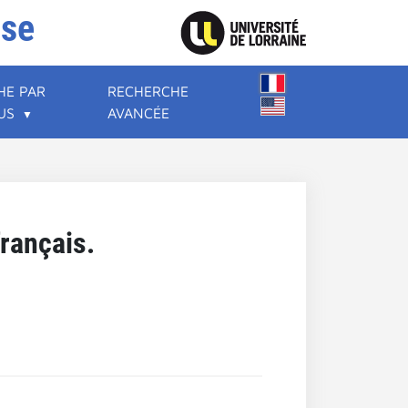
ise
HE PAR
RECHERCHE
US
AVANCÉE
français.