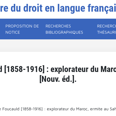
ire du droit en langue frança
PROPOSITION DE
RECHERCHES
RECHERC
NOTICE
BIBLIOGRAPHIQUES
THÉSAUR
 [1858-1916] : explorateur du Mar
[Nouv. éd.].
e Foucauld [1858-1916] : explorateur du Maroc, ermite au Sah