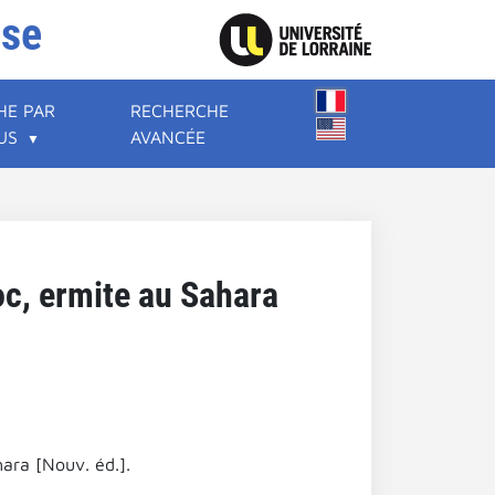
ise
HE PAR
RECHERCHE
US
AVANCÉE
oc, ermite au Sahara
ara [Nouv. éd.].