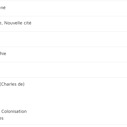
ené
, Nouvelle cité
hie
(Charles de)
 Colonisation
es