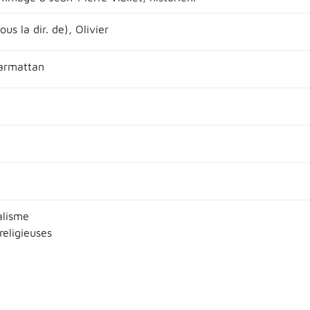
us la dir. de), Olivier
Harmattan
alisme
religieuses