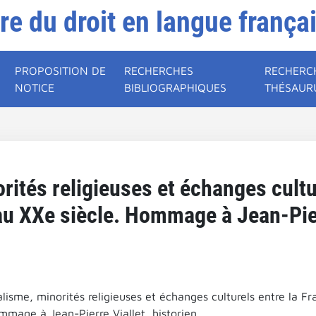
ire du droit en langue frança
PROPOSITION DE
RECHERCHES
RECHERC
NOTICE
BIBLIOGRAPHIQUES
THÉSAUR
rités religieuses et échanges cultu
té au XXe siècle. Hommage à Jean-Pier
alisme, minorités religieuses et échanges culturels entre la Fra
mmage à Jean-Pierre Viallet, historien.