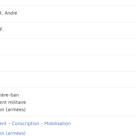
, André
F.
4
rière-ban
nt militaire
ion (armées)
nt - Conscription - Mobilisation
ion (armées)