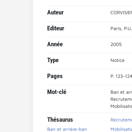
Auteur
CORVISIER
Editeur
Paris, P.U.
Année
2005
Type
Notice
Pages
P. 123-12
Mot-clé
Ban et ar
Recruteme
Mobilisat
Thésaurus
Recruteme
Ban et arrière-ban
Mobilisat