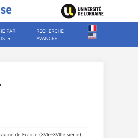
ise
HE PAR
RECHERCHE
US
AVANCÉE
.
oyaume de France (XVIe-XVIIIe siècle).