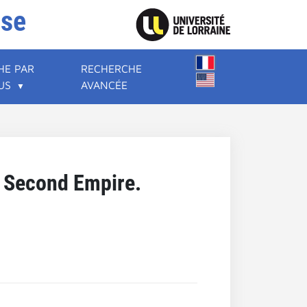
ise
HE PAR
RECHERCHE
US
AVANCÉE
du Second Empire.