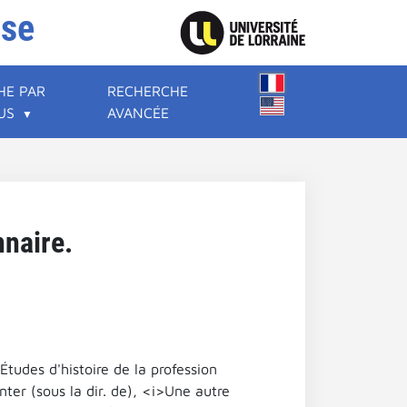
ise
HE PAR
RECHERCHE
US
AVANCÉE
nnaire.
Études d'histoire de la profession
nter (sous la dir. de), <i>Une autre