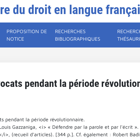
ire du droit en langue frança
PROPOSITION DE
RECHERCHES
RECHERC
NOTICE
BIBLIOGRAPHIQUES
THÉSAUR
ocats pendant la période révolutio
s pendant la période révolutionnaire.
Louis Gazzaniga, <i> « Défendre par la parole et par l'écrit ». 
/i>, (recueil d’articles). [344 p.]. Cf. également : Robert Badi