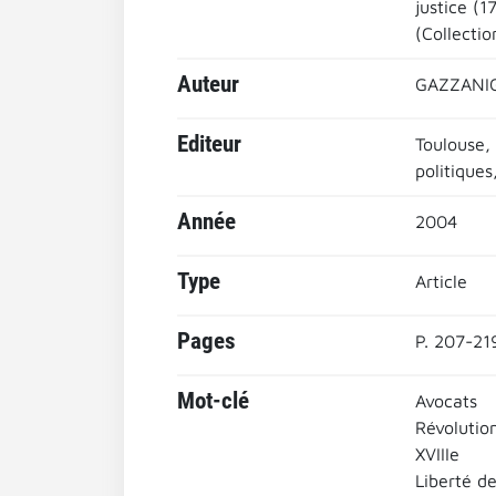
justice (1
(Collectio
Auteur
GAZZANIG
Editeur
Toulouse, 
politiques
Année
2004
Type
Article
Pages
P. 207-21
Mot-clé
Avocats
Révolutio
XVIIIe
Liberté de