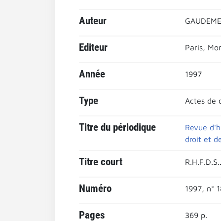
Auteur
GAUDEMET
Editeur
Paris, Mo
Année
1997
Type
Actes de 
Titre du périodique
Revue d'hi
droit et d
Titre court
R.H.F.D.S.
Numéro
1997, n° 
Pages
369 p.