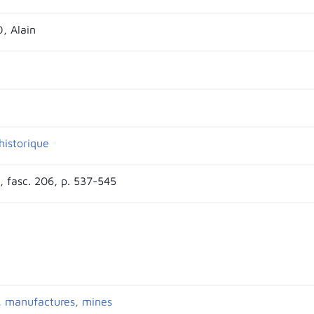
, Alain
historique
I, fasc. 206, p. 537-545
s, manufactures, mines