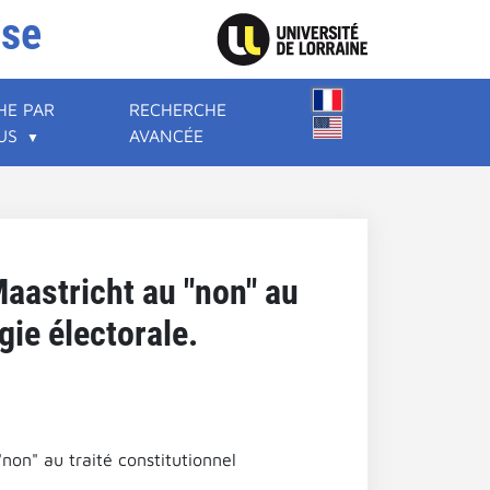
ise
HE PAR
RECHERCHE
US
AVANCÉE
Maastricht au "non" au
gie électorale.
non" au traité constitutionnel