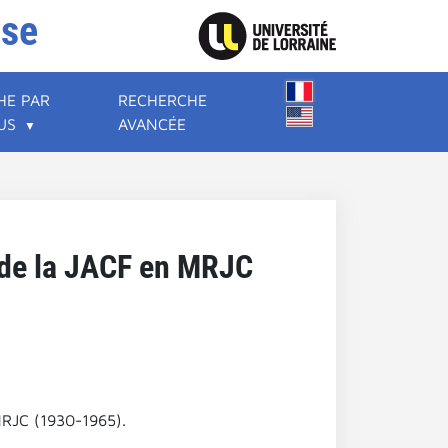
ise
HE PAR
RECHERCHE
US
AVANCÉE
t de la JACF en MRJC
 MRJC (1930-1965).