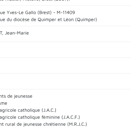
que Yves-Le Gallo (Brest) - M-11409
que du diocèse de Quimper et Léon (Quimper)
, Jean-Marie
ts de jeunesse
isme
gricole catholique (J.A.C.)
gricole catholique féminine (J.A.C.F.)
 rural de jeunesse chrétienne (M.R.J.C.)