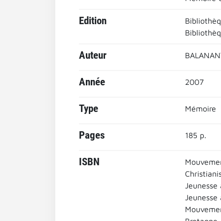
Edition
Bibliothè
Bibliothè
Auteur
BALANANT
Année
2007
Type
Mémoire
Pages
185 p.
ISBN
Mouvemen
Christian
Jeunesse a
Jeunesse a
Mouvement