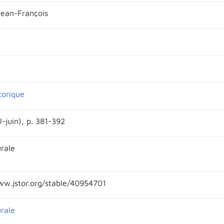
ean-François
torique
l-juin), p. 381-392
urale
ww.jstor.org/stable/40954701
urale