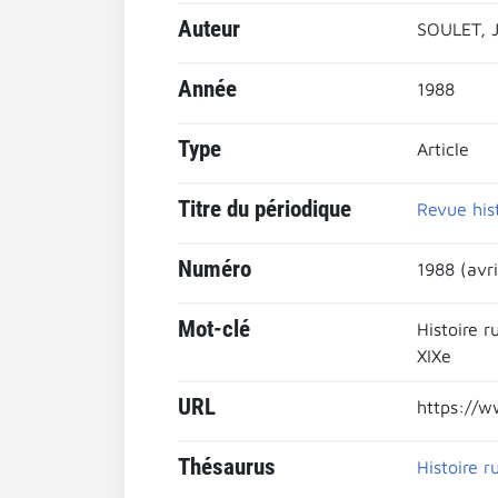
Auteur
SOULET, J
Année
1988
Type
Article
Titre du périodique
Revue his
Numéro
1988 (avri
Mot-clé
Histoire r
XIXe
URL
https://w
Thésaurus
Histoire r