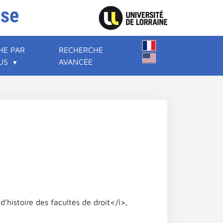
ise
HE PAR
RECHERCHE
US
AVANCÉE
’histoire des facultés de droit</i>,