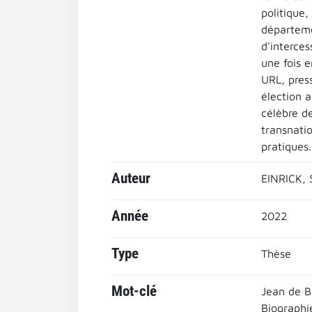
politique,
départeme
d'interces
une fois e
URL, pres
élection a
célèbre d
transnati
pratiques.
Auteur
EINRICK, 
Année
2022
Type
Thèse
Mot-clé
Jean de B
Biographi