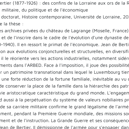
rtier (1877-1926) : des confins de la Lorraine aux ors de la 
 militaire, du politique et de l'économique
 doctorat, Histoire contemporaine, Université de Lorraine, 20
 la thèse :
es archives privées du château de Lagrange (Moselle, France)
 et de l'inscrire dans le cadre de l'évolution d'une dynastie 
0-1940). Il en ressort le primat de l'économique. Jean de Ber
on aux évolutions conjoncturelles et structurelles, en diversif
n, il le réoriente vers les actions industrielles, notamment sidé
ments dans l'ARBED. Face à l'imposition, il joue des possibilité
r un patrimoine transnational dans lequel le Luxembourg tien
ne forte réduction de la fortune familiale, inévitable au vu 
de conserver la place de la famille dans la hiérarchie des patr
ie aristocratique caractéristique du grand monde. L'engagem
d aussi à la perpétuation du système de valeurs nobiliaires pr
de sa carrière militaire confirme le grand légalisme de l'armée
ment, pendant la Première Guerre mondiale, des missions sou
ment et de l'instruction. La Grande Guerre et ses conséquenc
 Jean de Bertier. Il démissionne de l'armée pour s'engager da