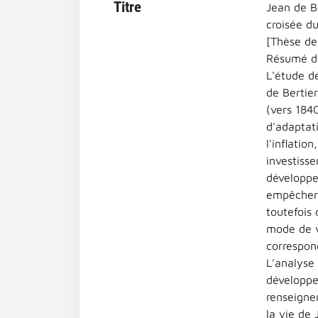
Titre
Jean de Be
croisée du
[Thèse de
Résumé de
L'étude d
de Bertier
(vers 184
d'adaptati
l'inflatio
investisse
développe
empêcher u
toutefois 
mode de v
correspon
L'analyse 
développe
renseigne
la vie de