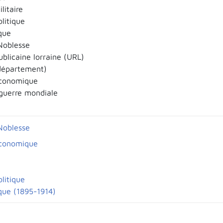
litaire
olitique
que
Noblesse
ublicaine lorraine (URL)
département)
économique
guerre mondiale
Noblesse
économique
olitique
que (1895-1914)