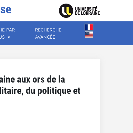
ise
HE PAR
RECHERCHE
US
AVANCÉE
aine aux ors de la
taire, du politique et