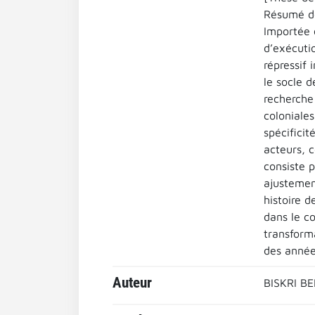
Résumé de
Importée e
d’exécutio
répressif 
le socle d
recherche 
coloniales
spécificit
acteurs, c
consiste 
ajustement
histoire d
dans le co
transform
des années
Auteur
BISKRI B