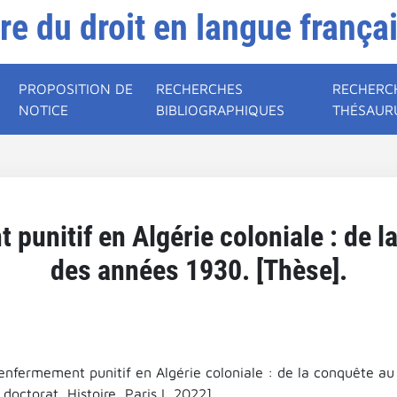
ire du droit en langue frança
PROPOSITION DE
RECHERCHES
RECHERC
NOTICE
BIBLIOGRAPHIQUES
THÉSAUR
 punitif en Algérie coloniale : de l
des années 1930. [Thèse].
 enfermement punitif en Algérie coloniale : de la conquête au
doctorat, Histoire, Paris I, 2022].