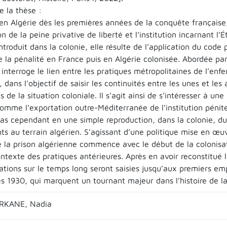
 la thèse :
n Algérie dès les premières années de la conquête française, l
n de la peine privative de liberté et l’institution incarnant l’
introduit dans la colonie, elle résulte de l’application du cod
e la pénalité en France puis en Algérie colonisée. Abordée par 
interroge le lien entre les pratiques métropolitaines de l’enf
, dans l’objectif de saisir les continuités entre les unes et les 
és de la situation coloniale. Il s’agit ainsi de s’intéresser à un
omme l’exportation outre-Méditerranée de l’institution péniten
pas cependant en une simple reproduction, dans la colonie, du
s au terrain algérien. S’agissant d’une politique mise en œuv
e la prison algérienne commence avec le début de la colonisati
ntexte des pratiques antérieures. Après en avoir reconstitué 
ations sur le temps long seront saisies jusqu’aux premiers e
 1930, qui marquent un tournant majeur dans l’histoire de la 
ERKANE, Nadia