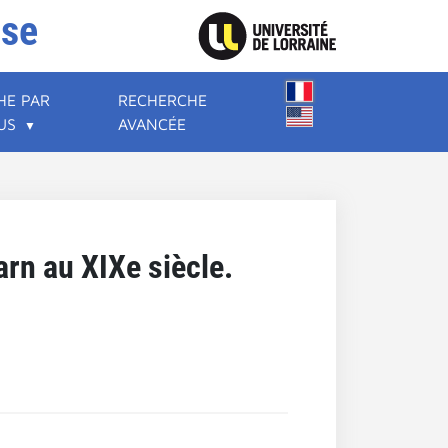
ise
HE PAR
RECHERCHE
US
AVANCÉE
rn au XIXe siècle.