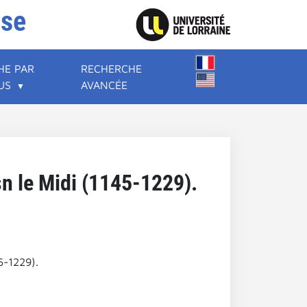
ise
HE PAR
RECHERCHE
US
AVANCÉE
sn le Midi (1145-1229).
5-1229).