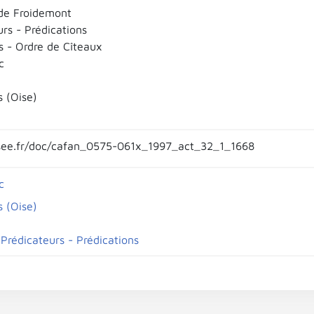
de Froidemont
rs - Prédications
s - Ordre de Cîteaux
c
s (Oise)
ee.fr/doc/cafan_0575-061x_1997_act_32_1_1668
c
s (Oise)
 Prédicateurs - Prédications