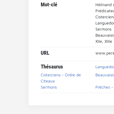
Mot-clé
Hélinand 
Prédicateu
Cistercien
Languedo
Sermons
Beauvaisi
XIIe, XIIIe
URL
www.pers
Thésaurus
Languedo
Cisterciens - Ordre de
Beauvaisi
Cîteaux
Sermons
Prêches -