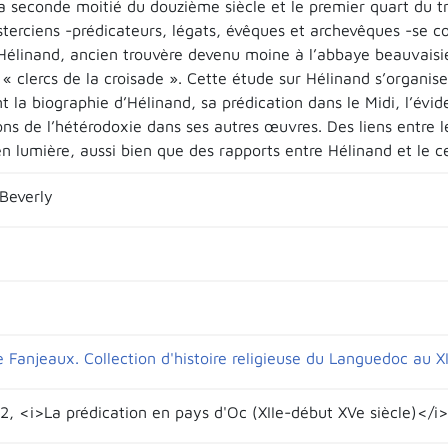
a seconde moitié du douzième siècle et le premier quart du t
sterciens -prédicateurs, légats, évêques et archevêques -se 
. Hélinand, ancien trouvère devenu moine à l’abbaye beauvais
« clercs de la croisade ». Cette étude sur Hélinand s’organis
 la biographie d’Hélinand, sa prédication dans le Midi, l’évid
ns de l’hétérodoxie dans ses autres œuvres. Des liens entre le
n lumière, aussi bien que des rapports entre Hélinand et le ce
Beverly
 Fanjeaux. Collection d'histoire religieuse du Languedoc au XI
2, <i>La prédication en pays d'Oc (XIIe-début XVe siècle)</i>