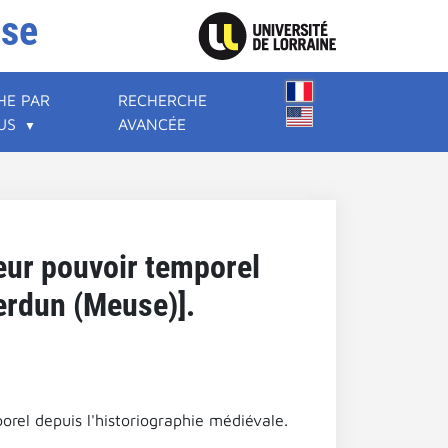
ise
HE PAR
RECHERCHE
US
AVANCÉE
eur pouvoir temporel
erdun (Meuse)].
orel depuis l'historiographie médiévale.