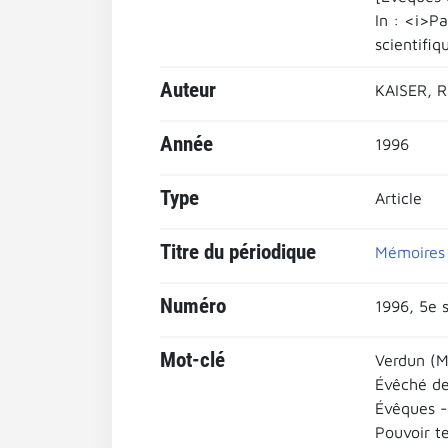
In : <i>P
scientifiq
Auteur
KAISER, R
Année
1996
Type
Article
Titre du périodique
Mémoires 
Numéro
1996, 5e s
Mot-clé
Verdun (
Évêché de
Évêques -
Pouvoir t