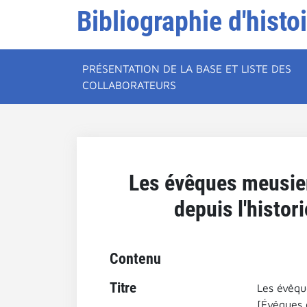
Bibliographie d'histo
PRÉSENTATION DE LA BASE ET LISTE DES
COLLABORATEURS
Les évêques meusien
depuis l'histo
Contenu
Titre
Les évêqu
[Évêques 