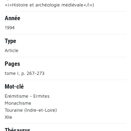
<i>Histoire et archéologie médiévale</i>)
Année
1994
Type
Article
Pages
tome I, p. 267-273
Mot-clé
Érémitisme - Ermites
Monachisme
Touraine (Indre-et-Loire)
XIIe
Thésaurus