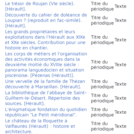
Le trésor de Roujan (VIe siècle).
Titre du
Texte
[Hérault].
périodique
Découverte du cahier de doléance de
Titre du
Loupian ? (reproduit en fac-similé).
Texte
périodique
[Hérault].
Les grands propriétaires et leurs
exploitations dans l'Hérault aux XIXe
Titre du
Texte
et XXe siècles. Contribution pour une
périodique
histoire en chantier.
Les corps de métiers et l'organisation
des activités économiques dans la
Titre du
deuxième moitié du XVIIIe siècle :
Texte
périodique
panorama languedocien et situation
piscénoise. [Pézenas (Hérault)].
Une vervelle de la famille de Thézan
Titre du
Texte
découverte à Marseillan. [Hérault].
périodique
La bibliothèque de l'abbaye de Saint-
Titre du
Guilhem-le-Désert. Répertoire des
Texte
périodique
sources. [Hérault].
L'énigmatique fondation du quotidien
Titre du
Texte
républicain "Le Petit méridional".
périodique
Le château de la Roquette à
Titre du
Valflaunès (Hérault) : histoire et
Texte
périodique
architecture.