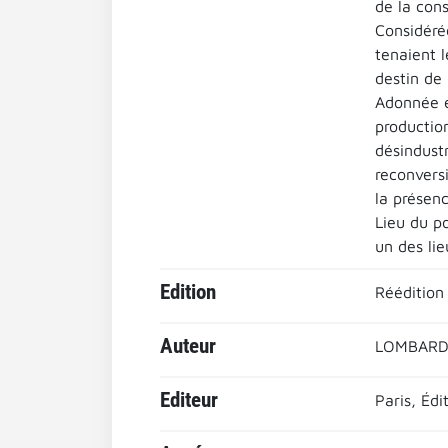
de la con
Considéré
tenaient 
destin de 
Adonnée e
production
désindust
reconversi
la présen
Lieu du po
un des lie
Edition
Réédition
Auteur
LOMBARD
Editeur
Paris, Édi