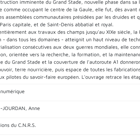
struction imminente du Grand Stade, nouvelle phase dans sa l
e comme occupant le centre de la Gaule, elle fut, dès avant n
les assemblées communautaires présidées par les druides et qu
Paris capitale, et de Saint-Denis abbatial et royal.
ntièrement aux travaux des champs jusqu'au XIXe siècle, la Pl
 - dans tous les domaines - atteignit un haut niveau de techn
rialisation consécutives aux deux guerres mondiales, elle conn
on, orientée vers la recherche, la formation, et la maintenan
ce du Grand Stade et la couverture de l'autoroute A1 donnero
uvoir, terre nourricière, puis espace de toutes les fabrication
ux pilotes du savoir-faire européen. L'ouvrage retrace les éta
 numérique
-JOURDAN, Anne
tions du C.N.R.S.