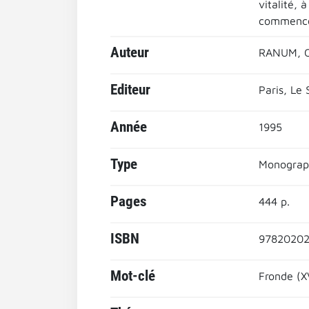
vitalité, 
commencé.
Auteur
RANUM, O
Editeur
Paris, Le 
Année
1995
Type
Monograp
Pages
444 p.
ISBN
9782020
Mot-clé
Fronde (X