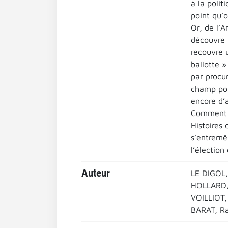
à la polit
point qu’
Or, de l’A
découvre 
recouvre u
ballotte 
par procu
champ poli
encore d’a
Comment a
Histoires 
s’entremêl
l’élection
Auteur
LE DIGOL, 
HOLLARD, V
VOILLIOT, 
BARAT, Rap