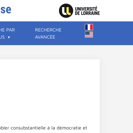
ise
HE PAR
RECHERCHE
US
AVANCÉE
embler consubstantielle à la démocratie et