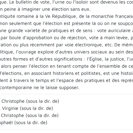
ique. Le bulletin de vote, l’urne ou l’isoloir sont devenus les 
on peine à imaginer une élection sans eux.
ntiquité romaine à la Ve République, de la monarchie française
non seulement que l’élection est présente là où on ne soupço
ne grande variété de pratiques et de sens : vote auriculaire à 
» par boule d’approbation ou de réjection, vote à main levée,
ration ou plus récemment par voie électronique, etc. De mêm
tique, l’ouvrage explore d’autres univers sociaux au sein des
utres formes et d’autres significations : l’Église, la justice, l’
lors penser l’élection en tenant compte de l’ensemble de ces
d’élections, en associant historiens et politistes, est une hist
ent à travers le temps et l’espace des pratiques et des repré
 contemporaine ne le laisse supposer.
Christophe (sous la dir. de)
irginie (sous la dir. de)
Christophe (sous la dir. de)
haël (sous la dir. de)