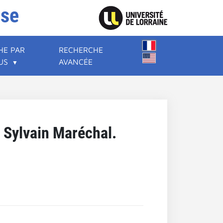
ise
HE PAR
RECHERCHE
US
AVANCÉE
 Sylvain Maréchal.