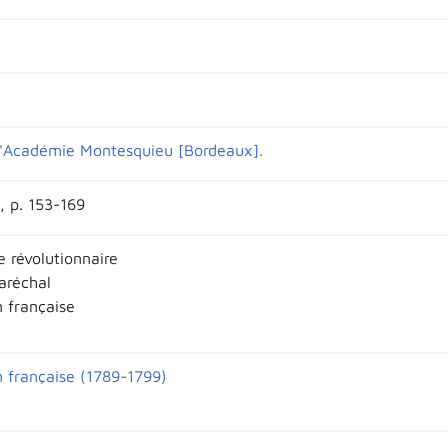
l'Académie Montesquieu [Bordeaux].
, p. 153-169
 révolutionnaire
aréchal
n française
n française (1789-1799)