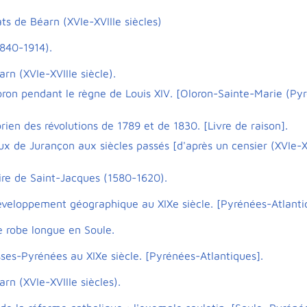
ts de Béarn (XVIe-XVIIIe siècles)
1840-1914).
rn (XVIe-XVIIIe siècle).
loron pendant le règne de Louis XIV. [Oloron-Sainte-Marie (Py
orien des révolutions de 1789 et de 1830. [Livre de raison].
x de Jurançon aux siècles passés [d'après un censier (XVIe-XVI
aire de Saint-Jacques (1580-1620).
développement géographique au XIXe siècle. [Pyrénées-Atlanti
e robe longue en Soule.
sses-Pyrénées au XIXe siècle. [Pyrénées-Atlantiques].
rn (XVIe-XVIIIe siècles).