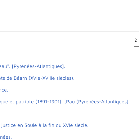
meau". [Pyrénées-Atlantiques].
ts de Béarn (XVIe-XVIIIe siècles).
nce.
lique et patriote (1891-1901). [Pau (Pyrénées-Atlantiques].
justice en Soule à la fin du XVIe siècle.
énées.