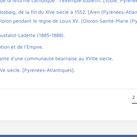
de la réforme catholique : l'exemple souletin. [Soule, Pyréné
osbaig, de la fin du XIVe siècle à 1552. [Aren (Pyrénées-Atlan
 Oloron pendant le règne de Louis XV. [Oloron-Sainte-Marie (P
oustalot-Ladette (1885-1888).
tion et de l'Empire.
talité d'une communauté béarnaise au XVIIIe siècle.
Ve siècle. [Pyrénées-Atlantiques].