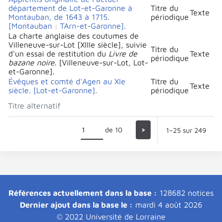
département de Lot-et-Garonne à
Titre du
Texte
Montauban, de 1643 à 1715.
périodique
[Montauban : TArn-et-Garonne].
La charte anglaise des coutumes de
Villeneuve-sur-Lot [XIIIe siècle], suivie
Titre du
d'un essai de restitution du
Livre de
Texte
périodique
bazane noire
. [Villeneuve-sur-Lot, Lot-
et-Garonne].
Évêques et comté d'Agen au XIe
Titre du
Texte
siècle. [Lot-et-Garonne].
périodique
Titre alternatif
de 10
>
1–25 sur 249
Références actuellement dans la base :
128682 notices
Dernier ajout dans la base le :
mardi 4 août 2026
© 2022 Université de Lorraine