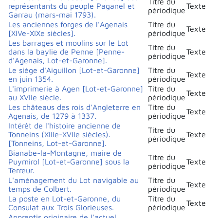
Titre du
représentants du peuple Paganel et
Texte
périodique
Garrau (mars-mai 1793).
Les anciennes forges de l'Agenais
Titre du
Texte
[XIVe-XIXe siècles].
périodique
Les barrages et moulins sur le Lot
Titre du
dans la baylie de Penne [Penne-
Texte
périodique
d'Agenais, Lot-et-Garonne].
Le siège d'Aiguillon [Lot-et-Garonne]
Titre du
Texte
en juin 1354.
périodique
L'imprimerie à Agen [Lot-et-Garonne]
Titre du
Texte
au XVIIe siècle.
périodique
Les châteaus des rois d'Angleterre en
Titre du
Texte
Agenais, de 1279 à 1337.
périodique
Intérêt de l'histoire ancienne de
Titre du
Tonneins (XIIIe-XVIIe siècles).
Texte
périodique
[Tonneins, Lot-et-Garonne].
Bianabe-la-Montagne, maire de
Titre du
Puymirol [Lot-et-Garonne] sous la
Texte
périodique
Terreur.
L'aménagement du Lot navigable au
Titre du
Texte
temps de Colbert.
périodique
La poste en Lot-et-Garonne, du
Titre du
Texte
Consulat aux Trois Glorieuses.
périodique
Apprentis originaire de l'actuel