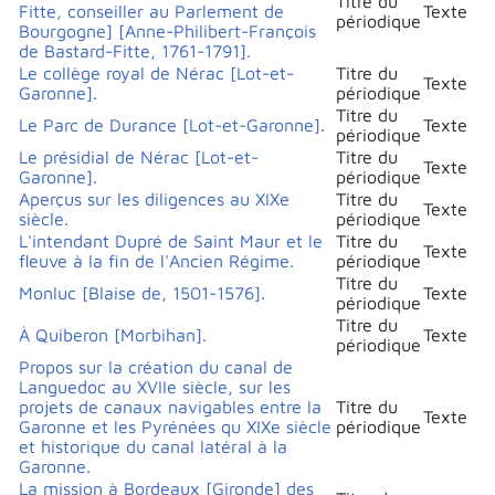
Titre du
Fitte, conseiller au Parlement de
Texte
périodique
Bourgogne] [Anne-Philibert-François
de Bastard-Fitte, 1761-1791].
Le collège royal de Nérac [Lot-et-
Titre du
Texte
Garonne].
périodique
Titre du
Le Parc de Durance [Lot-et-Garonne].
Texte
périodique
Le présidial de Nérac [Lot-et-
Titre du
Texte
Garonne].
périodique
Aperçus sur les diligences au XIXe
Titre du
Texte
siècle.
périodique
L'intendant Dupré de Saint Maur et le
Titre du
Texte
fleuve à la fin de l'Ancien Régime.
périodique
Titre du
Monluc [Blaise de, 1501-1576].
Texte
périodique
Titre du
À Quiberon [Morbihan].
Texte
périodique
Propos sur la création du canal de
Languedoc au XVIIe siècle, sur les
projets de canaux navigables entre la
Titre du
Texte
Garonne et les Pyrénées qu XIXe siècle
périodique
et historique du canal latéral à la
Garonne.
La mission à Bordeaux [Gironde] des