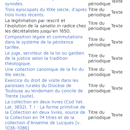
Texte
synodes.
périodique
Trois épiscopats du XIXe siècle, d'après
Titre du
Texte
trois livres récents.
périodique
La légitimation par rescrit et
Titre du
l'évolution de la
sanatio in radice
chez
Texte
périodique
les décrétalistes jusqu'en 1650.
Composition légale et commutations
Titre du
dans le système de la pénitence
Texte
périodique
tarifée.
Le juge, serviteur de la loi ou gardien
Titre du
de la justice selon la tradition
Texte
périodique
théologique.
Une collection canonique de la fin du
Titre du
Texte
XIe siècle.
périodique
Exercice du droit de visite dans les
paroisses rurales du Diocèse de
Titre du
Texte
Toulouse au lendemain du concile de
périodique
Trente (suite).
La collection en deux livres (Cod Vat.
Lat. 3832). T. I : La forme primitive de
la Collection en deux livres, source de
Titre du
Texte
la Collection en 74 titres et de la
périodique
collection d'Anselme de Lucques [v.
1036-1086]