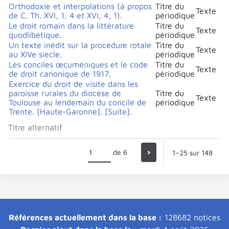
Orthodoxie et interpolations (à propos
Titre du
Texte
de C. Th. XVI, 1, 4 et XVI, 4, 1).
périodique
Le droit romain dans la littérature
Titre du
Texte
quodlibétique.
périodique
Un texte inédit sur la procédure rotale
Titre du
Texte
au XIVe siècle.
périodique
Les conciles œcuméniques et le code
Titre du
Texte
de droit canonique de 1917.
périodique
Exercice du droit de visite dans les
paroisse rurales du diocèse de
Titre du
Texte
Toulouse au lendemain du concile de
périodique
Trente. [Haute-Garonne]. [Suite].
Titre alternatif
de 6
>
1–25 sur 148
Références actuellement dans la base :
128682 notices