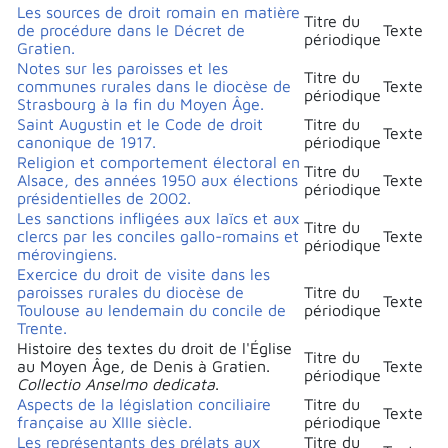
Les sources de droit romain en matière
Titre du
de procédure dans le Décret de
Texte
périodique
Gratien.
Notes sur les paroisses et les
Titre du
communes rurales dans le diocèse de
Texte
périodique
Strasbourg à la fin du Moyen Âge.
Saint Augustin et le Code de droit
Titre du
Texte
canonique de 1917.
périodique
Religion et comportement électoral en
Titre du
Alsace, des années 1950 aux élections
Texte
périodique
présidentielles de 2002.
Les sanctions infligées aux laïcs et aux
Titre du
clercs par les conciles gallo-romains et
Texte
périodique
mérovingiens.
Exercice du droit de visite dans les
paroisses rurales du diocèse de
Titre du
Texte
Toulouse au lendemain du concile de
périodique
Trente.
Histoire des textes du droit de l'Église
Titre du
au Moyen Âge, de Denis à Gratien.
Texte
périodique
Collectio Anselmo dedicata
.
Aspects de la législation conciliaire
Titre du
Texte
française au XIIIe siècle.
périodique
Les représentants des prélats aux
Titre du