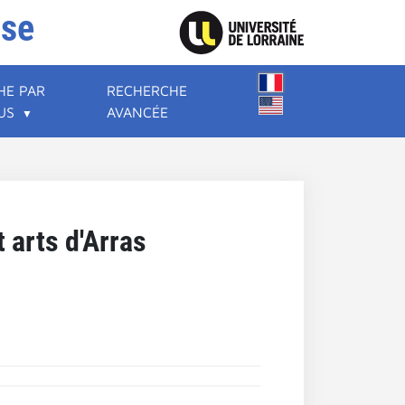
ise
HE PAR
RECHERCHE
US
AVANCÉE
 arts d'Arras