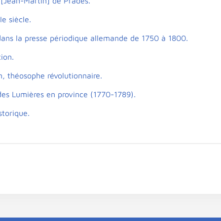
. [Jean-Martin] de Prades.
e siècle.
ans la presse périodique allemande de 1750 à 1800.
ion.
n, théosophe révolutionnaire.
 des Lumières en province (1770-1789).
torique.