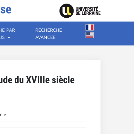
ise
HE PAR
RECHERCHE
US
AVANCÉE
ude du XVIIIe siècle
cle